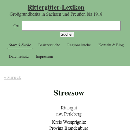
Rittergüter-Lexikon
Großgrundbesitz in Sachsen und Preußen bis 1918
Ort:
Start & Suche
Besitzersuche
Regionalsuche
Kontakt & Blog
Datenschutz
Impressum
« zurück
Streesow
Rittergut
nw. Perleberg
Kreis Westprignitz
Provinz Brandenburg