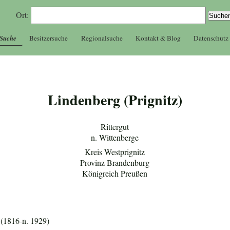
Ort:
 Suche
Besitzersuche
Regionalsuche
Kontakt & Blog
Datenschutz
Lindenberg (Prignitz)
Rittergut
n. Wittenberge
Kreis Westprignitz
Provinz Brandenburg
Königreich Preußen
(1816-n. 1929)