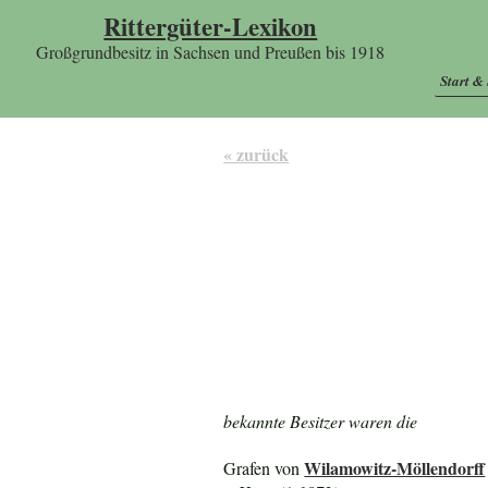
Rittergüter-Lexikon
Großgrundbesitz in Sachsen und Preußen bis 1918
Start &
« zurück
bekannte Besitzer waren die
Wilamowitz-Möllendorff
Grafen von