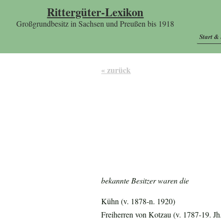
Rittergüter-Lexikon
Großgrundbesitz in Sachsen und Preußen bis 1918
Start &
« zurück
bekannte Besitzer waren die
Kühn (v. 1878-n. 1920)
Freiherren von Kotzau (v. 1787-19. Jh