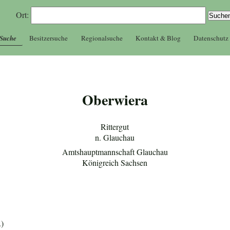
Ort:
 Suche
Besitzersuche
Regionalsuche
Kontakt & Blog
Datenschutz
Oberwiera
Rittergut
n. Glauchau
Amtshauptmannschaft Glauchau
Königreich Sachsen
.)