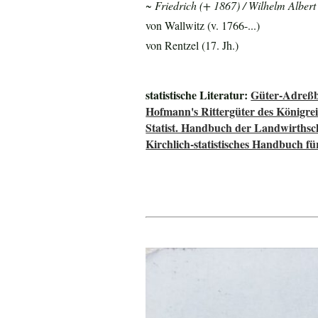
~ Friedrich (+ 1867) / Wilhelm Albert
von Wallwitz (v. 1766-...)
von Rentzel (17. Jh.)
statistische Literatur:
Güter-Adreßb
Hofmann's Rittergüter des Königre
Statist. Handbuch der Landwirthsc
Kirchlich-statistisches Handbuch f