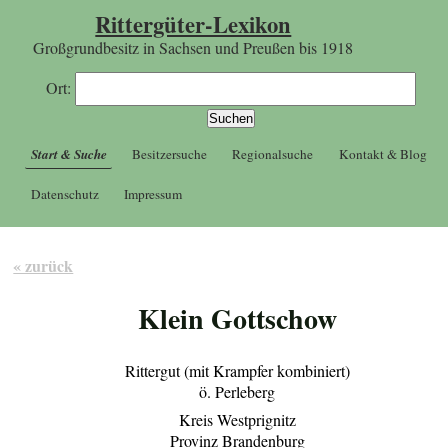
Rittergüter-Lexikon
Großgrundbesitz in Sachsen und Preußen bis 1918
Ort:
Start & Suche
Besitzersuche
Regionalsuche
Kontakt & Blog
Datenschutz
Impressum
« zurück
Klein Gottschow
Rittergut (mit Krampfer kombiniert)
ö. Perleberg
Kreis Westprignitz
Provinz Brandenburg