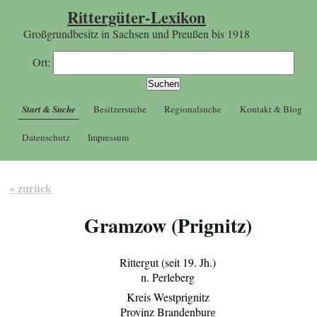
Rittergüter-Lexikon
Großgrundbesitz in Sachsen und Preußen bis 1918
Ort:
Start & Suche
Besitzersuche
Regionalsuche
Kontakt & Blog
Datenschutz
Impressum
« zurück
Gramzow (Prignitz)
Rittergut (seit 19. Jh.)
n. Perleberg
Kreis Westprignitz
Provinz Brandenburg