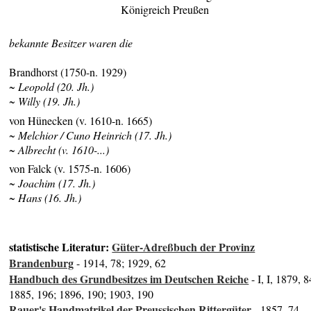
Königreich Preußen
bekannte Besitzer waren die
Brandhorst (1750-n. 1929)
~ Leopold (20. Jh.)
~ Willy (19. Jh.)
von Hünecken (v. 1610-n. 1665)
~ Melchior / Cuno Heinrich (17. Jh.)
~ Albrecht (v. 1610-...)
von Falck (v. 1575-n. 1606)
~ Joachim (17. Jh.)
~ Hans (16. Jh.)
statistische Literatur:
Güter-Adreßbuch der Provinz
Brandenburg
- 1914, 78; 1929, 62
Handbuch des Grundbesitzes im Deutschen Reiche
- I, I, 1879, 8
1885, 196; 1896, 190; 1903, 190
Rauer's Handmatrikel der Preussischen Rittergüter
- 1857, 74