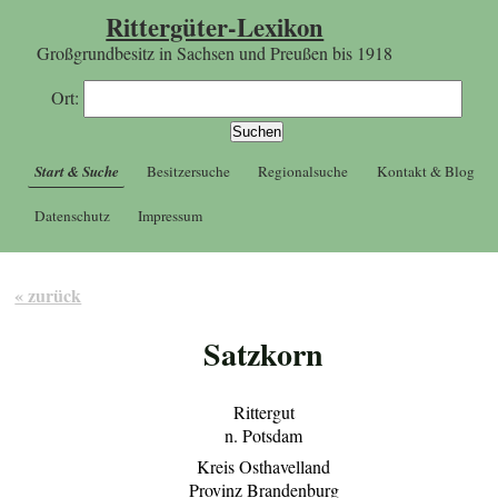
Rittergüter-Lexikon
Großgrundbesitz in Sachsen und Preußen bis 1918
Ort:
Start & Suche
Besitzersuche
Regionalsuche
Kontakt & Blog
Datenschutz
Impressum
« zurück
Satzkorn
Rittergut
n. Potsdam
Kreis Osthavelland
Provinz Brandenburg