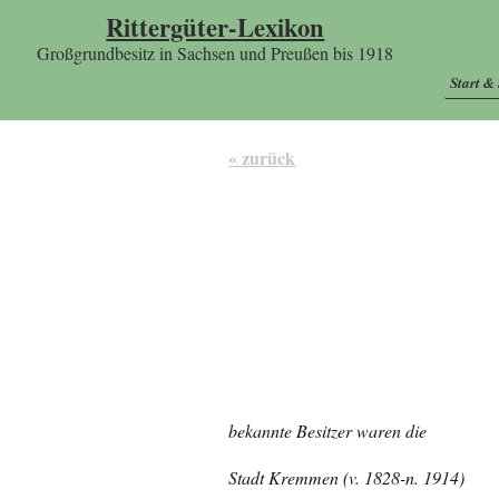
Rittergüter-Lexikon
Großgrundbesitz in Sachsen und Preußen bis 1918
Start &
« zurück
bekannte Besitzer waren die
Stadt Kremmen (v. 1828-n. 1914)