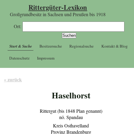
Rittergüter-Lexikon
Großgrundbesitz in Sachsen und Preußen bis 1918
Ort:
Start & Suche
Besitzersuche
Regionalsuche
Kontakt & Blog
Datenschutz
Impressum
« zurück
Haselhorst
Rittergut (bis 1848 Plan genannt)
nö. Spandau
Kreis Osthavelland
Provinz Brandenburg