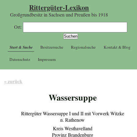
Rittergüter-Lexikon
Großgrundbesitz in Sachsen und Preußen bis 1918
Ort:
Start & Suche
Besitzersuche
Regionalsuche
Kontakt & Blog
Datenschutz
Impressum
« zurück
Wassersuppe
Rittergüter Wassersuppe I und II mit Vorwerk Witzke
n. Rathenow
Kreis Westhavelland
Provinz Brandenburg