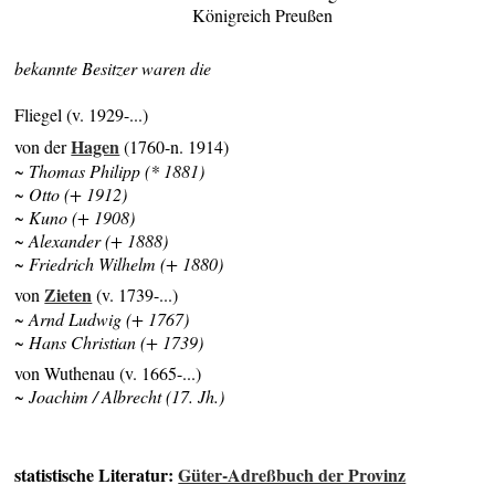
Königreich Preußen
bekannte Besitzer waren die
Fliegel (v. 1929-...)
Hagen
von der
(1760-n. 1914)
~ Thomas Philipp (* 1881)
~ Otto (+ 1912)
~ Kuno (+ 1908)
~ Alexander (+ 1888)
~ Friedrich Wilhelm (+ 1880)
Zieten
von
(v. 1739-...)
~ Arnd Ludwig (+ 1767)
~ Hans Christian (+ 1739)
von Wuthenau (v. 1665-...)
~ Joachim / Albrecht (17. Jh.)
statistische Literatur:
Güter-Adreßbuch der Provinz