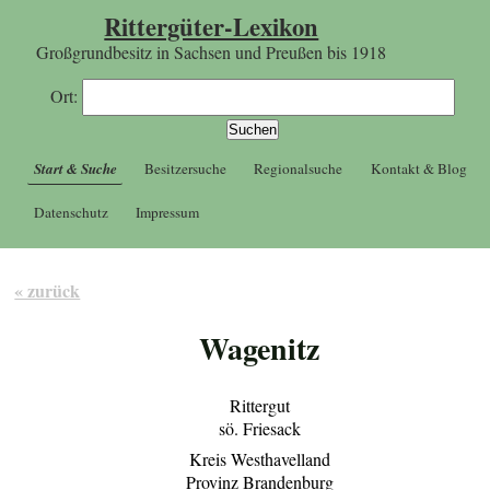
Rittergüter-Lexikon
Großgrundbesitz in Sachsen und Preußen bis 1918
Ort:
Start & Suche
Besitzersuche
Regionalsuche
Kontakt & Blog
Datenschutz
Impressum
« zurück
Wagenitz
Rittergut
sö. Friesack
Kreis Westhavelland
Provinz Brandenburg