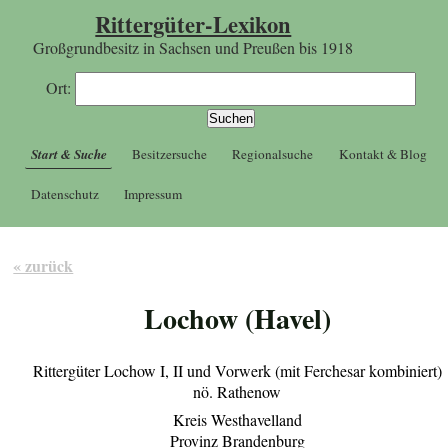
Rittergüter-Lexikon
Großgrundbesitz in Sachsen und Preußen bis 1918
Ort:
Start & Suche
Besitzersuche
Regionalsuche
Kontakt & Blog
Datenschutz
Impressum
« zurück
Lochow (Havel)
Rittergüter Lochow I, II und Vorwerk (mit Ferchesar kombiniert)
nö. Rathenow
Kreis Westhavelland
Provinz Brandenburg