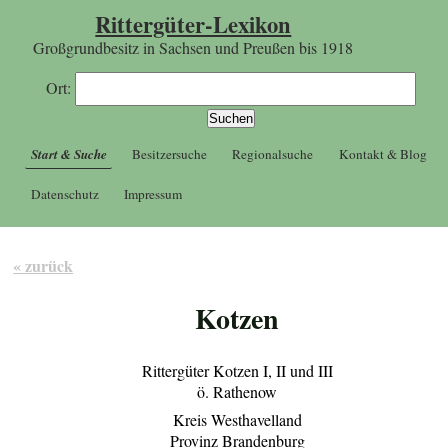
Rittergüter-Lexikon
Großgrundbesitz in Sachsen und Preußen bis 1918
Ort:
Start & Suche
Besitzersuche
Regionalsuche
Kontakt & Blog
Datenschutz
Impressum
« zurück
Kotzen
Rittergüter Kotzen I, II und III
ö. Rathenow
Kreis Westhavelland
Provinz Brandenburg