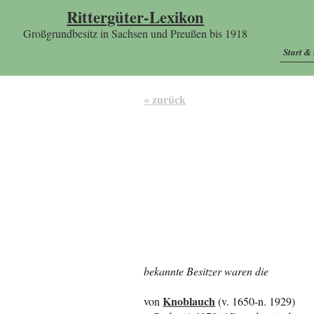
Rittergüter-Lexikon
Großgrundbesitz in Sachsen und Preußen bis 1918
Start &
« zurück
bekannte Besitzer waren die
Knoblauch
von
(v. 1650-n. 1929)