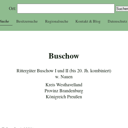
Ort:
 Suche
Besitzersuche
Regionalsuche
Kontakt & Blog
Datenschutz
Buschow
Rittergüter Buschow I und II (bis 20. Jh. kombiniert)
w. Nauen
Kreis Westhavelland
Provinz Brandenburg
Königreich Preußen