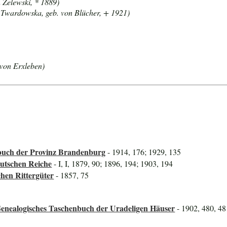
 Zelewski, * 1889)
 Twardowska, geb. von Blücher, + 1921)
 von Erxleben)
uch der Provinz Brandenburg
- 1914, 176; 1929, 135
utschen Reiche
- I, I, 1879, 90; 1896, 194; 1903, 194
hen Rittergüter
- 1857, 75
Genealogisches Taschenbuch der Uradeligen Häuser
- 1902, 480, 48