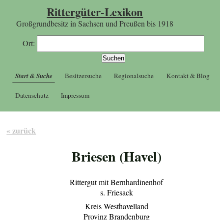
Rittergüter-Lexikon
Großgrundbesitz in Sachsen und Preußen bis 1918
Ort:
Start & Suche
Besitzersuche
Regionalsuche
Kontakt & Blog
Datenschutz
Impressum
« zurück
Briesen (Havel)
Rittergut mit Bernhardinenhof
s. Friesack
Kreis Westhavelland
Provinz Brandenburg