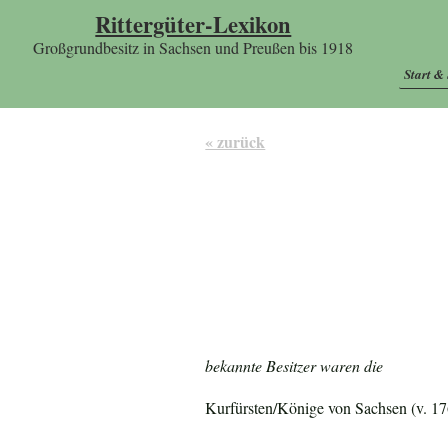
Rittergüter-Lexikon
Großgrundbesitz in Sachsen und Preußen bis 1918
Start &
« zurück
bekannte Besitzer waren die
Kurfürsten/Könige von Sachsen (v. 17