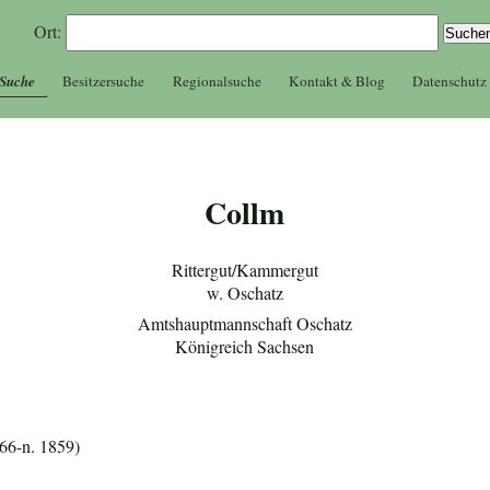
Ort:
 Suche
Besitzersuche
Regionalsuche
Kontakt & Blog
Datenschutz
Collm
Rittergut/Kammergut
w. Oschatz
Amtshauptmannschaft Oschatz
Königreich Sachsen
66-n. 1859)