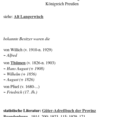
Königreich Preußen
Alt Langerwisch
siehe:
bekannte Besitzer waren die
von Willich (v. 1910-n. 1929)
~ Alfred
Thümen
von
(v. 1826-n. 1903)
~ Hans August (+ 1908)
~ Wilhelm (+ 1856)
~ August (+ 1826)
von Pfuel (v. 1680-...)
~ Friedrich (17. Jh.)
statistische Literatur:
Güter-Adreßbuch der Provinz
Brandenburg
- 1914, 200; 1923, 115; 1929, 171