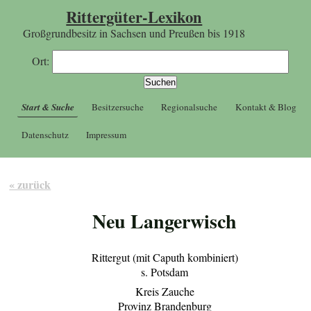
Rittergüter-Lexikon
Großgrundbesitz in Sachsen und Preußen bis 1918
Ort:
Start & Suche
Besitzersuche
Regionalsuche
Kontakt & Blog
Datenschutz
Impressum
« zurück
Neu Langerwisch
Rittergut (mit Caputh kombiniert)
s. Potsdam
Kreis Zauche
Provinz Brandenburg