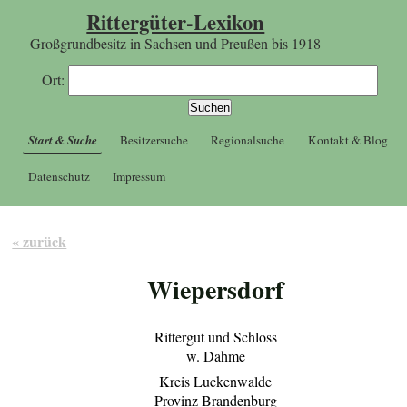
Rittergüter-Lexikon
Großgrundbesitz in Sachsen und Preußen bis 1918
Ort:
Start & Suche
Besitzersuche
Regionalsuche
Kontakt & Blog
Datenschutz
Impressum
« zurück
Wiepersdorf
Rittergut und Schloss
w. Dahme
Kreis Luckenwalde
Provinz Brandenburg