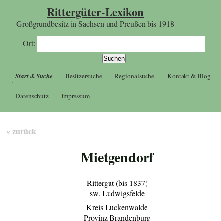
Rittergüter-Lexikon
Großgrundbesitz in Sachsen und Preußen bis 1918
Ort:
Start & Suche
Besitzersuche
Regionalsuche
Kontakt & Blog
Datenschutz
Impressum
« zurück
Mietgendorf
Rittergut (bis 1837)
sw. Ludwigsfelde
Kreis Luckenwalde
Provinz Brandenburg