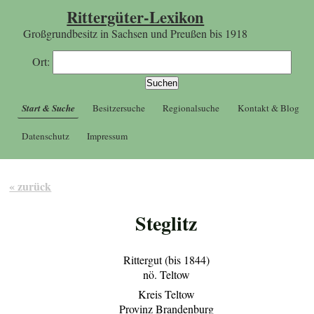
Rittergüter-Lexikon
Großgrundbesitz in Sachsen und Preußen bis 1918
Ort:
Start & Suche
Besitzersuche
Regionalsuche
Kontakt & Blog
Datenschutz
Impressum
« zurück
Steglitz
Rittergut (bis 1844)
nö. Teltow
Kreis Teltow
Provinz Brandenburg