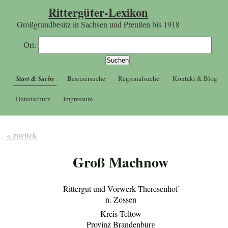
Rittergüter-Lexikon
Großgrundbesitz in Sachsen und Preußen bis 1918
Ort:
Start & Suche
Besitzersuche
Regionalsuche
Kontakt & Blog
Datenschutz
Impressum
« zurück
Groß Machnow
Rittergut und Vorwerk Theresenhof
n. Zossen
Kreis Teltow
Provinz Brandenburg