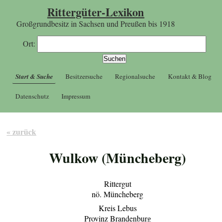
Rittergüter-Lexikon
Großgrundbesitz in Sachsen und Preußen bis 1918
Ort:
Start & Suche
Besitzersuche
Regionalsuche
Kontakt & Blog
Datenschutz
Impressum
« zurück
Wulkow (Müncheberg)
Rittergut
nö. Müncheberg
Kreis Lebus
Provinz Brandenburg