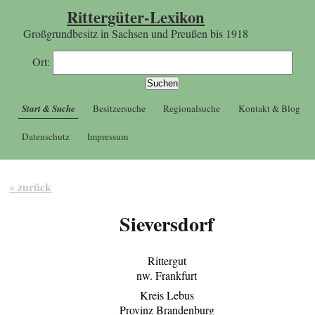
Rittergüter-Lexikon
Großgrundbesitz in Sachsen und Preußen bis 1918
Ort:
Start & Suche
Besitzersuche
Regionalsuche
Kontakt & Blog
Datenschutz
Impressum
« zurück
Sieversdorf
Rittergut
nw. Frankfurt
Kreis Lebus
Provinz Brandenburg