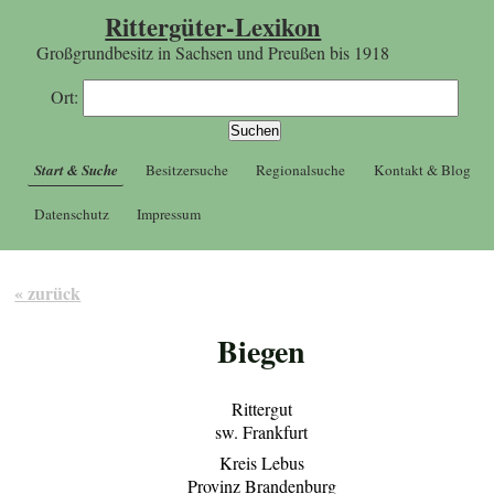
Rittergüter-Lexikon
Großgrundbesitz in Sachsen und Preußen bis 1918
Ort:
Start & Suche
Besitzersuche
Regionalsuche
Kontakt & Blog
Datenschutz
Impressum
« zurück
Biegen
Rittergut
sw. Frankfurt
Kreis Lebus
Provinz Brandenburg