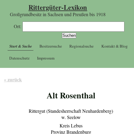
Rittergüter-Lexikon
Großgrundbesitz in Sachsen und Preußen bis 1918
Ort:
Start & Suche
Besitzersuche
Regionalsuche
Kontakt & Blog
Datenschutz
Impressum
« zurück
Alt Rosenthal
Rittergut (Standesherrschaft Neuhardenberg)
w. Seelow
Kreis Lebus
Provinz Brandenburg