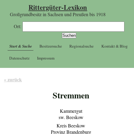
Rittergüter-Lexikon
Großgrundbesitz in Sachsen und Preußen bis 1918
Ort:
Start & Suche
Besitzersuche
Regionalsuche
Kontakt & Blog
Datenschutz
Impressum
« zurück
Stremmen
Kammergut
sw. Beeskow
Kreis Beeskow
Provinz Brandenburg