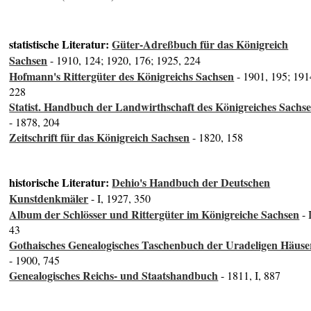
statistische Literatur:
Güter-Adreßbuch für das Königreich
Sachsen
- 1910, 124; 1920, 176; 1925, 224
Hofmann's Rittergüter des Königreichs Sachsen
- 1901, 195; 191
228
Statist. Handbuch der Landwirthschaft des Königreiches Sachs
- 1878, 204
Zeitschrift für das Königreich Sachsen
- 1820, 158
historische Literatur:
Dehio's Handbuch der Deutschen
Kunstdenkmäler
- I, 1927, 350
Album der Schlösser und Rittergüter im Königreiche Sachsen
- I
43
Gothaisches Genealogisches Taschenbuch der Uradeligen Häuse
- 1900, 745
Genealogisches Reichs- und Staatshandbuch
- 1811, I, 887