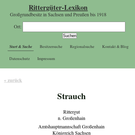
Rittergüter-Lexikon
Großgrundbesitz in Sachsen und Preußen bis 1918
Ort:
Start & Suche
Besitzersuche
Regionalsuche
Kontakt & Blog
Datenschutz
Impressum
« zurück
Strauch
Rittergut
n. Großenhain
Amtshauptmannschaft Großenhain
Königreich Sachsen