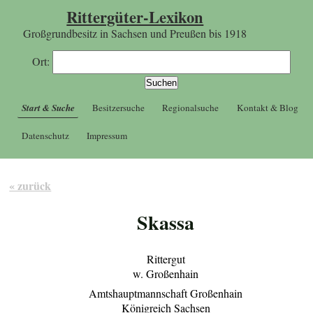
Rittergüter-Lexikon
Großgrundbesitz in Sachsen und Preußen bis 1918
Ort:
Start & Suche
Besitzersuche
Regionalsuche
Kontakt & Blog
Datenschutz
Impressum
« zurück
Skassa
Rittergut
w. Großenhain
Amtshauptmannschaft Großenhain
Königreich Sachsen