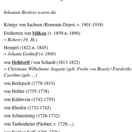
bekannte Besitzer waren die
Könige von Sachsen (Remonte-Depot, v. 1901-1918)
Milkau
Freiherren von
(v. 1859-n. 1890)
~ Robert (19. Jh.)
Hempel (1822-n. 1845)
~ Johann Gotthelf (+ 1840)
Helldorff
von
/ von Schardt (1813-1822)
~ Christiane Wilhelmine Auguste (geb. Freiin von Beust) / Friederike
Caroline (geb. ...)
von Berlepsch (1778-1813)
von Heßler (1755-1778)
von Kühlwein (1742-1755)
von Rheden (1732-1742)
von Schmertzing (1726-1732)
von Taubenheim (Pächter, v. 1728-...)
von Benkendorff (1706-1726)