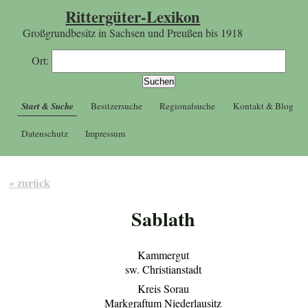
Rittergüter-Lexikon
Großgrundbesitz in Sachsen und Preußen bis 1918
Ort:
Start & Suche
Besitzersuche
Regionalsuche
Kontakt & Blog
Datenschutz
Impressum
« zurück
Sablath
Kammergut
sw. Christianstadt
Kreis Sorau
Markgraftum Niederlausitz