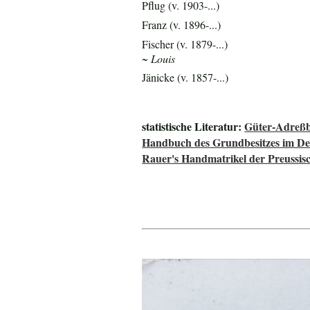
Pflug (v. 1903-...)
Franz (v. 1896-...)
Fischer (v. 1879-...)
~ Louis
Jänicke (v. 1857-...)
statistische Literatur:
Güter-Adreßb
Handbuch des Grundbesitzes im De
Rauer's Handmatrikel der Preussisc