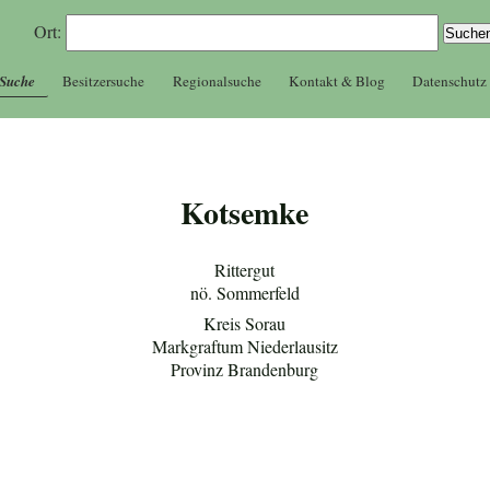
Ort:
 Suche
Besitzersuche
Regionalsuche
Kontakt & Blog
Datenschutz
Kotsemke
Rittergut
nö. Sommerfeld
Kreis Sorau
Markgraftum Niederlausitz
Provinz Brandenburg