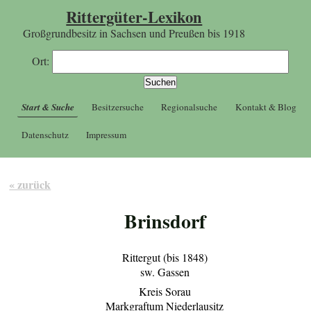
Rittergüter-Lexikon
Großgrundbesitz in Sachsen und Preußen bis 1918
Ort:
Start & Suche
Besitzersuche
Regionalsuche
Kontakt & Blog
Datenschutz
Impressum
« zurück
Brinsdorf
Rittergut (bis 1848)
sw. Gassen
Kreis Sorau
Markgraftum Niederlausitz