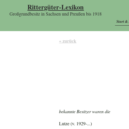
Rittergüter-Lexikon
Großgrundbesitz in Sachsen und Preußen bis 1918
Start &
« zurück
bekannte Besitzer waren die
Lutze (v. 1929-...)