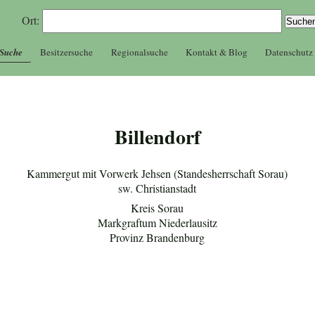
Ort:
 Suche
Besitzersuche
Regionalsuche
Kontakt & Blog
Datenschutz
Billendorf
Kammergut mit Vorwerk Jehsen (Standesherrschaft Sorau)
sw. Christianstadt
Kreis Sorau
Markgraftum Niederlausitz
Provinz Brandenburg