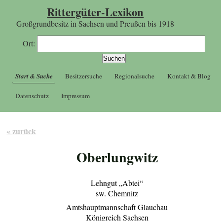
Rittergüter-Lexikon
Großgrundbesitz in Sachsen und Preußen bis 1918
Ort:
Start & Suche
Besitzersuche
Regionalsuche
Kontakt & Blog
Datenschutz
Impressum
« zurück
Oberlungwitz
Lehngut „Abtei“
sw. Chemnitz
Amtshauptmannschaft Glauchau
Königreich Sachsen