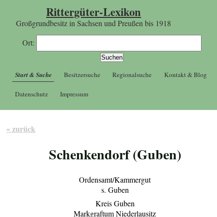
Rittergüter-Lexikon
Großgrundbesitz in Sachsen und Preußen bis 1918
Ort:
Start & Suche
Besitzersuche
Regionalsuche
Kontakt & Blog
Datenschutz
Impressum
« zurück
Schenkendorf (Guben)
Ordensamt/Kammergut
s. Guben
Kreis Guben
Markgraftum Niederlausitz