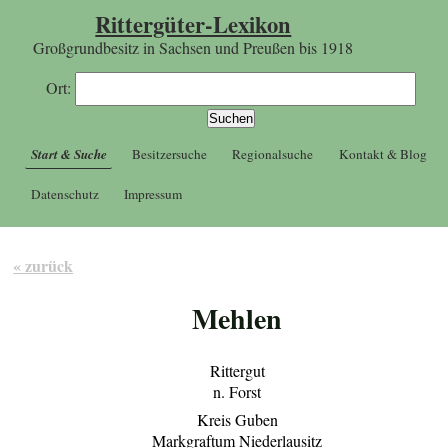
Rittergüter-Lexikon
Großgrundbesitz in Sachsen und Preußen bis 1918
Ort:
Start & Suche
Besitzersuche
Regionalsuche
Kontakt & Blog
Datenschutz
Impressum
« zurück
Mehlen
Rittergut
n. Forst
Kreis Guben
Markgraftum Niederlausitz