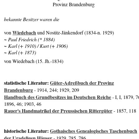
Provinz Brandenburg
bekannte Besitzer waren die
Wiedebach
von
und Nostitz-Jänkendorf (1834-n. 1929)
~ Paul Friedrich (* 1884)
~ Karl (+ 1910) / Kurt (+ 1906)
~ Karl (+ 1873)
von Wiedebach (15. Jh.-1834)
statistische Literatur:
Güter-Adreßbuch der Provinz
Brandenburg
- 1914, 244; 1929, 209
Handbuch des Grundbesitzes im Deutschen Reiche
- I, I, 1879, 7
1896, 46; 1903, 46
Rauer's Handmatrikel der Preussischen Rittergüter
- 1857, 118
historische Literatur:
Gothaisches Genealogisches Taschenbuch
der Uradeligen Häuser
- 1929, 785, 786