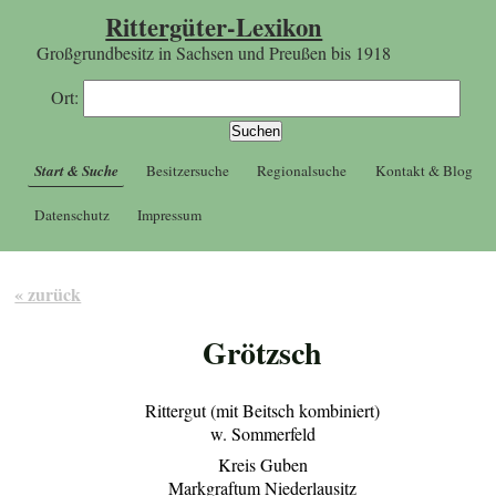
Rittergüter-Lexikon
Großgrundbesitz in Sachsen und Preußen bis 1918
Ort:
Start & Suche
Besitzersuche
Regionalsuche
Kontakt & Blog
Datenschutz
Impressum
« zurück
Grötzsch
Rittergut (mit Beitsch kombiniert)
w. Sommerfeld
Kreis Guben
Markgraftum Niederlausitz