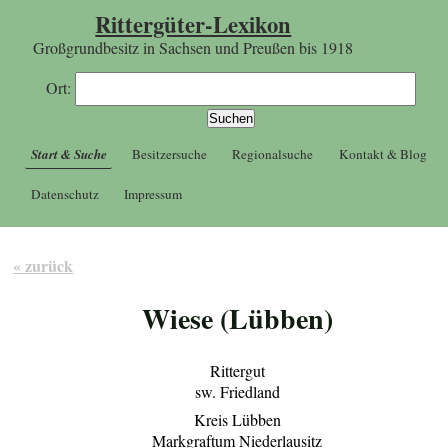
Rittergüter-Lexikon
Großgrundbesitz in Sachsen und Preußen bis 1918
Ort:
Start & Suche
Besitzersuche
Regionalsuche
Kontakt & Blog
Datenschutz
Impressum
« zurück
Wiese (Lübben)
Rittergut
sw. Friedland
Kreis Lübben
Markgraftum Niederlausitz