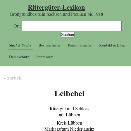
Rittergüter-Lexikon
Großgrundbesitz in Sachsen und Preußen bis 1918
Ort:
Start & Suche
Besitzersuche
Regionalsuche
Kontakt & Blog
Datenschutz
Impressum
« zurück
Leibchel
Rittergut und Schloss
nö. Lübben
Kreis Lübben
Markgraftum Niederlausitz