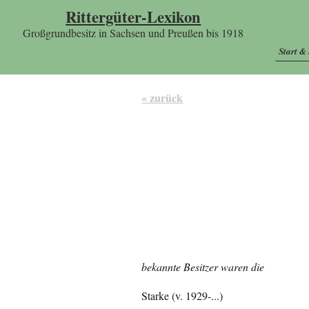
Rittergüter-Lexikon
Großgrundbesitz in Sachsen und Preußen bis 1918
Start &
« zurück
bekannte Besitzer waren die
Starke (v. 1929-...)