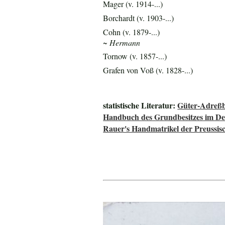
Mager (v. 1914-...)
Borchardt (v. 1903-...)
Cohn (v. 1879-...)
~ Hermann
Tornow (v. 1857-...)
Grafen von Voß (v. 1828-...)
statistische Literatur:
Güter-Adreßb
Handbuch des Grundbesitzes im De
Rauer's Handmatrikel der Preussisc