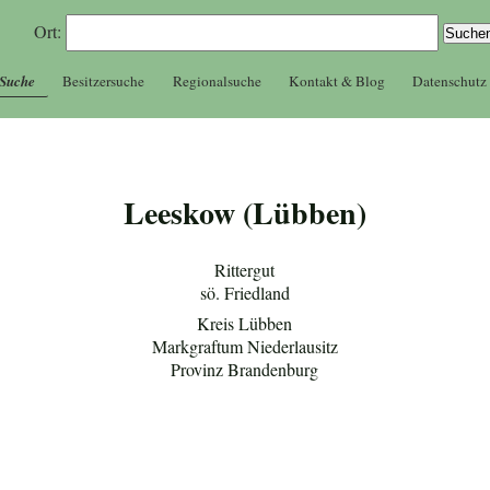
Ort:
 Suche
Besitzersuche
Regionalsuche
Kontakt & Blog
Datenschutz
Leeskow (Lübben)
Rittergut
sö. Friedland
Kreis Lübben
Markgraftum Niederlausitz
Provinz Brandenburg