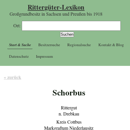
Rittergüter-Lexikon
Großgrundbesitz in Sachsen und Preußen bis 1918
Ort:
Start & Suche
Besitzersuche
Regionalsuche
Kontakt & Blog
Datenschutz
Impressum
« zurück
Schorbus
Rittergut
n. Drebkau
Kreis Cottbus
Markgraftum Niederlausitz