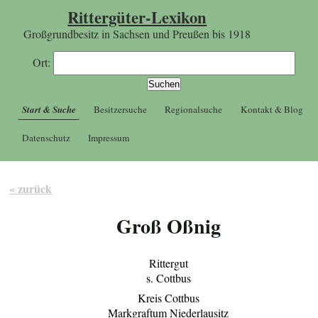
Rittergüter-Lexikon
Großgrundbesitz in Sachsen und Preußen bis 1918
Ort:
Start & Suche
Besitzersuche
Regionalsuche
Kontakt & Blog
Datenschutz
Impressum
« zurück
Groß Oßnig
Rittergut
s. Cottbus
Kreis Cottbus
Markgraftum Niederlausitz