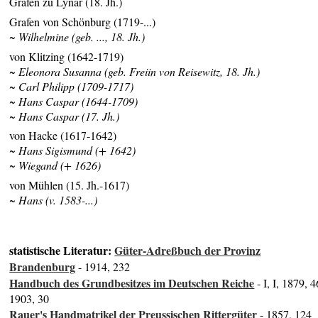
Grafen zu Lynar (18. Jh.)
Grafen von Schönburg (1719-...)
~ Wilhelmine (geb. ..., 18. Jh.)
von Klitzing (1642-1719)
~ Eleonora Susanna (geb. Freiin von Reisewitz, 18. Jh.)
~ Carl Philipp (1709-1717)
~ Hans Caspar (1644-1709)
~ Hans Caspar (17. Jh.)
von Hacke (1617-1642)
~ Hans Sigismund (+ 1642)
~ Wiegand (+ 1626)
von Mühlen (15. Jh.-1617)
~ Hans (v. 1583-...)
statistische Literatur:
Güter-Adreßbuch der Provinz
Brandenburg
- 1914, 232
Handbuch des Grundbesitzes im Deutschen Reiche
- I, I, 1879, 4
1903, 30
Rauer's Handmatrikel der Preussischen Rittergüter
- 1857, 124