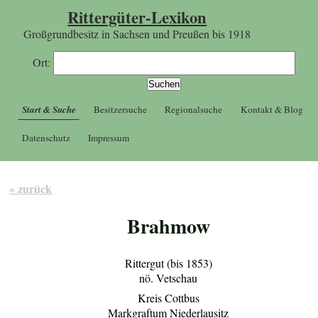
Rittergüter-Lexikon
Großgrundbesitz in Sachsen und Preußen bis 1918
Ort:
Start & Suche
Besitzersuche
Regionalsuche
Kontakt & Blog
Datenschutz
Impressum
« zurück
Brahmow
Rittergut (bis 1853)
nö. Vetschau
Kreis Cottbus
Markgraftum Niederlausitz