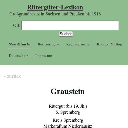
Rittergüter-Lexikon
Großgrundbesitz in Sachsen und Preußen bis 1918
Ort:
Start & Suche
Besitzersuche
Regionalsuche
Kontakt & Blog
Datenschutz
Impressum
« zurück
Graustein
Rittergut (bis 19. Jh.)
ö. Spremberg
Kreis Spremberg
Markgraftum Niederlausitz