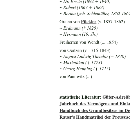
~ Dr. Erwin (1892-+ 1940)
~ Robert (1867-+ 1883)
~ Bertha (geb. Schlemüller, 1862-186
Pückler
Grafen von
(v. 1857-1862)
~ Erdmann (* 1820)
~ Hermann (19. Jh.)
Freiherren von Wendt (...-1854)
von Oertzen (v. 1715-1843)
~ August Ludwig Theodor (+ 1840)
~ Maximilian (+ 1773)
~ Georg Henning (+ 1715)
von Pannwitz (...)
statistische Literatur:
Güter-Adreßb
Jahrbuch des Vermögens und Einko
Handbuch des Grundbesitzes im De
Rauer's Handmatrikel der Preussisc