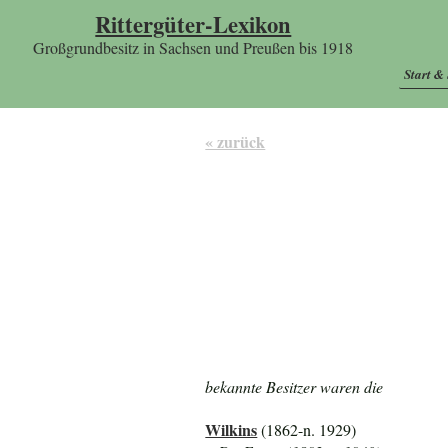
Rittergüter-Lexikon
Großgrundbesitz in Sachsen und Preußen bis 1918
Start &
« zurück
bekannte Besitzer waren die
Wilkins
(1862-n. 1929)