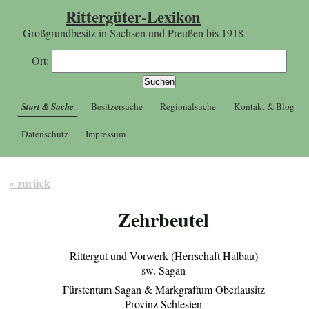
Rittergüter-Lexikon
Großgrundbesitz in Sachsen und Preußen bis 1918
Ort:
Start & Suche
Besitzersuche
Regionalsuche
Kontakt & Blog
Datenschutz
Impressum
« zurück
Zehrbeutel
Rittergut und Vorwerk (Herrschaft Halbau)
sw. Sagan
Fürstentum Sagan & Markgraftum Oberlausitz
Provinz Schlesien