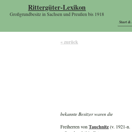
Rittergüter-Lexikon
Großgrundbesitz in Sachsen und Preußen bis 1918
Start &
« zurück
bekannte Besitzer waren die
Tauchnitz
Freiherren von
(v. 1921-n.