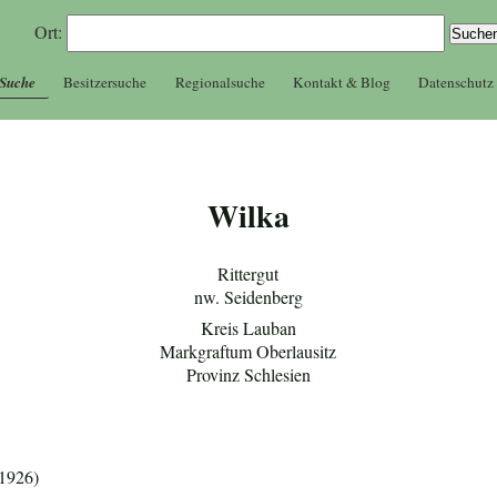
Ort:
 Suche
Besitzersuche
Regionalsuche
Kontakt & Blog
Datenschutz
Wilka
Rittergut
nw. Seidenberg
Kreis Lauban
Markgraftum Oberlausitz
Provinz Schlesien
 1926)