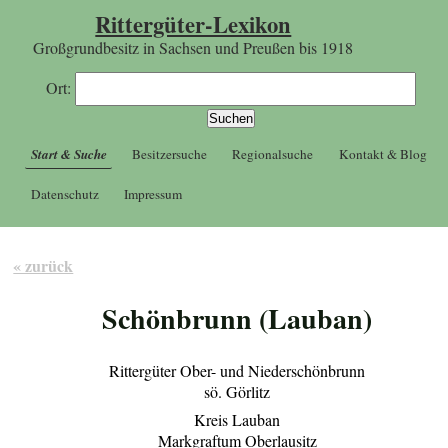
Rittergüter-Lexikon
Großgrundbesitz in Sachsen und Preußen bis 1918
Ort:
Start & Suche
Besitzersuche
Regionalsuche
Kontakt & Blog
Datenschutz
Impressum
« zurück
Schönbrunn (Lauban)
Rittergüter Ober- und Niederschönbrunn
sö. Görlitz
Kreis Lauban
Markgraftum Oberlausitz