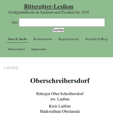
Rittergüter-Lexikon
Großgrundbesitz in Sachsen und Preußen bis 1918
Ort:
Start & Suche
Besitzersuche
Regionalsuche
Kontakt & Blog
Datenschutz
Impressum
« zurück
Oberschreibersdorf
Rittergut Ober-Schreibersdorf
nw. Lauban
Kreis Lauban
Markgraftum Oberlausitz