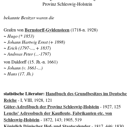
Provinz Schleswig-Holstein
bekannte Besitzer waren die
Bernstorff-Gyldensteen
Grafen von
(1718-n. 1928)
~ Hugo (* 1853)
~ Johann Hartwig Ernst (+ 1898)
~ Erich (1797-..., + 1837)
~ Andreas Peter (...-1797)
von Daldorff (15. Jh.-n. 1661)
~ Johann (v. 1661-...)
~ Hans (17. Jh.)
statistische Literatur:
Handbuch des Grundbesitzes im Deutsch
Reiche
- I, VIII, 1928, 121
Güter-Adreßbuch der Provinz Schleswig-Holstein
- 1927, 125
Leuchs' Adressbuch der Kaufleute, Fabrikanten etc. von
Schleswig-Holstein
- 1872, 143; 1905, 519
Königlich Dänischer Hof- und Staatscalender
- 1817, 446; 1830,