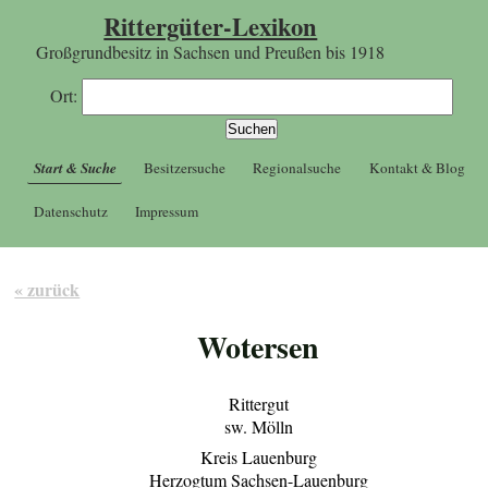
Rittergüter-Lexikon
Großgrundbesitz in Sachsen und Preußen bis 1918
Ort:
Start & Suche
Besitzersuche
Regionalsuche
Kontakt & Blog
Datenschutz
Impressum
« zurück
Wotersen
Rittergut
sw. Mölln
Kreis Lauenburg
Herzogtum Sachsen-Lauenburg