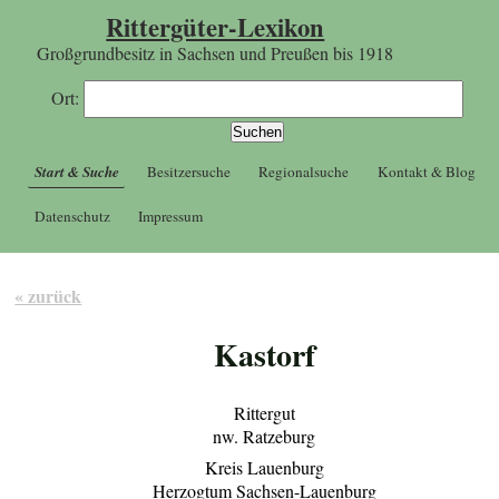
Rittergüter-Lexikon
Großgrundbesitz in Sachsen und Preußen bis 1918
Ort:
Start & Suche
Besitzersuche
Regionalsuche
Kontakt & Blog
Datenschutz
Impressum
« zurück
Kastorf
Rittergut
nw. Ratzeburg
Kreis Lauenburg
Herzogtum Sachsen-Lauenburg