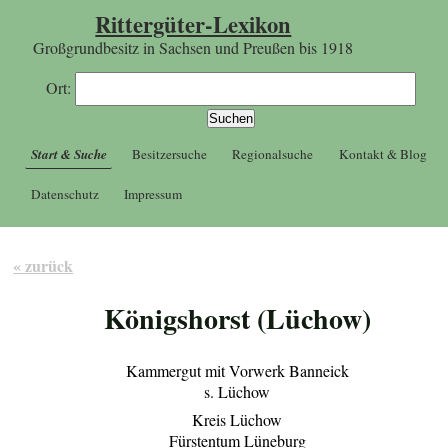
Rittergüter-Lexikon
Großgrundbesitz in Sachsen und Preußen bis 1918
Ort:
Start & Suche
Besitzersuche
Regionalsuche
Kontakt & Blog
Datenschutz
Impressum
« zurück
Königshorst (Lüchow)
Kammergut mit Vorwerk Banneick
s. Lüchow
Kreis Lüchow
Fürstentum Lüneburg